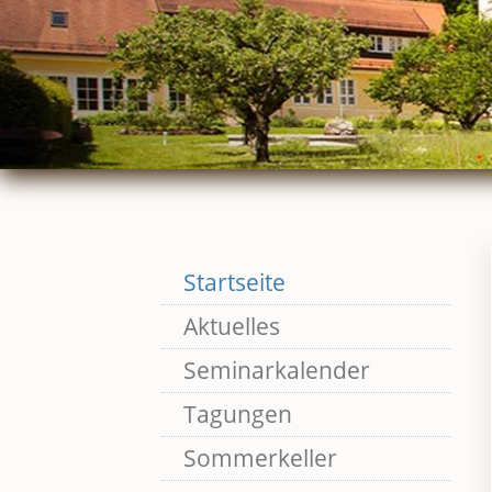
Skip
Startseite
to
Aktuelles
content
Seminarkalender
Tagungen
Sommerkeller