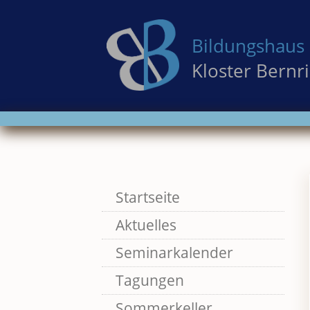
Bildungshaus 
Kloster Bernr
Skip
Startseite
to
Aktuelles
content
Seminarkalender
Tagungen
Sommerkeller