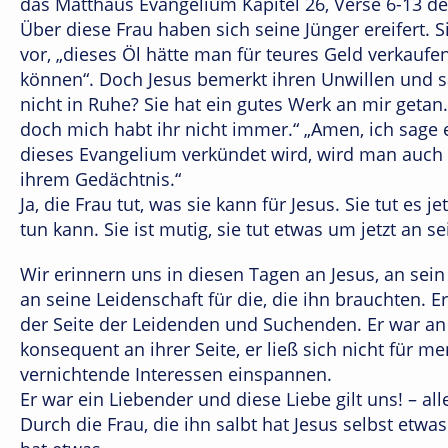
das Matthäus Evangelium Kapitel 26, Verse 6-13 de
Über diese Frau haben sich seine Jünger ereifert.
vor, „dieses Öl hätte man für teures Geld verkau
können“. Doch Jesus bemerkt ihren Unwillen und sa
nicht in Ruhe? Sie hat ein gutes Werk an mir getan
doch mich habt ihr nicht immer.“ „Amen, ich sage 
dieses Evangelium verkündet wird, wird man auch e
ihrem Gedächtnis.“
Ja, die Frau tut, was sie kann für Jesus. Sie tut es j
tun kann. Sie ist mutig, sie tut etwas um jetzt an se
Wir erinnern uns in diesen Tagen an Jesus, an sei
an seine Leidenschaft für die, die ihn brauchten. E
der Seite der Leidenden und Suchenden. Er war an 
konsequent an ihrer Seite, er ließ sich nicht für 
vernichtende Interessen einspannen.
Er war ein Liebender und diese Liebe gilt uns! – a
Durch die Frau, die ihn salbt hat Jesus selbst etwas