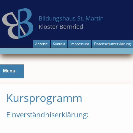
Bildungshaus St. Martin
Kloster Bernried
Anreise
Kontakt
Impressum
Datenschutzerklärung
Skip
Menu
to
content
Kursprogramm
Einverständniserklärung: