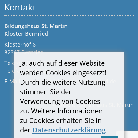
Kontakt
Bildungshaus St. Martin
Kloster Bernried
Klosterhof 8
82347 Bernried
Ja, auch auf dieser Website
Telefon: 08158 255-0
Telefax: 08158 255-63
werden Cookies eingesetzt!
Durch die weitere Nutzung
E-Mail:
zentrale@bildungshaus-bernried.de
stimmen Sie der
Verwendung von Cookies
© 2026 Bildungshaus St. Martin
zu. Weitere Informationen
zu Cookies erhalten Sie in
der
Datenschutzerklärung