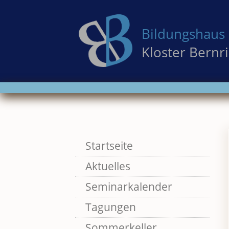
Bildungshaus 
Kloster Bernr
Skip
Startseite
to
Aktuelles
content
Seminarkalender
Tagungen
Sommerkeller