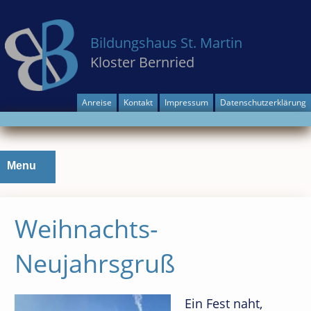
Bildungshaus St. Martin
Kloster Bernried
Anreise
Kontakt
Impressum
Datenschutzerklärung
Skip
Menu
to
content
Weihnachts-
Neujahrsgruß
Ein Fest naht,