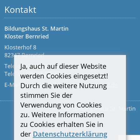
Kontakt
Bildungshaus St. Martin
Kloster Bernried
Klosterhof 8
82347 Bernried
Ja, auch auf dieser Website
Telefon: 08158 255-0
Telefax: 08158 255-63
werden Cookies eingesetzt!
Durch die weitere Nutzung
E-Mail:
zentrale@bildungshaus-bernried.de
stimmen Sie der
Verwendung von Cookies
© 2026 Bildungshaus St. Martin
zu. Weitere Informationen
zu Cookies erhalten Sie in
der
Datenschutzerklärung