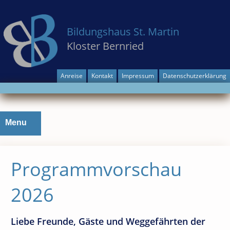
Bildungshaus St. Martin
Kloster Bernried
Anreise
Kontakt
Impressum
Datenschutzerklärung
Skip
Menu
to
content
Programmvorschau
2026
Liebe Freunde, Gäste und Weggefährten der