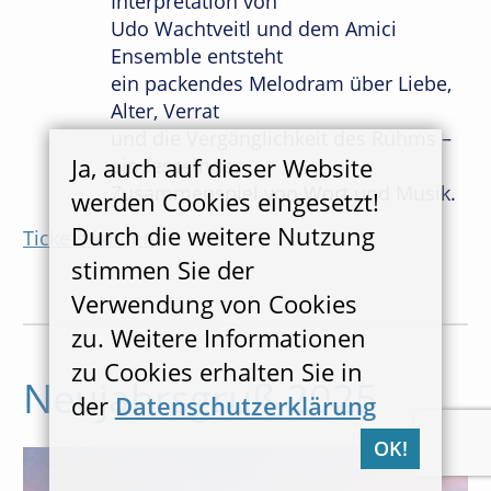
Interpretation von
Udo Wachtveitl und dem Amici
Ensemble entsteht
ein packendes Melodram über Liebe,
Alter, Verrat
und die Vergänglichkeit des Ruhms –
Ja, auch auf dieser Website
ein fesselndes
Zusammenspiel von Wort und Musik.
werden Cookies eingesetzt!
Durch die weitere Nutzung
Tickets kaufen
stimmen Sie der
Verwendung von Cookies
zu. Weitere Informationen
zu Cookies erhalten Sie in
Neujahrsgruß 2025
der
Datenschutzerklärung
OK!